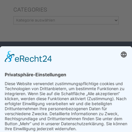
CATEGORIES
Categories
WIR FREUEN
UNS, VON IHNEN
ZU HÖREN.
ALLIANZ BIPV E.V.
Unter den Linden 10
D-10117 Berlin
post@allianz-bipv.org
Impressum