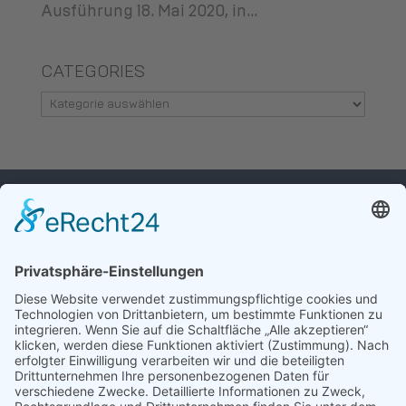
Ausführung 18. Mai 2020, in...
CATEGORIES
Categories
WIR FREUEN
UNS, VON IHNEN
ZU HÖREN.
ALLIANZ BIPV E.V.
Unter den Linden 10
D-10117 Berlin