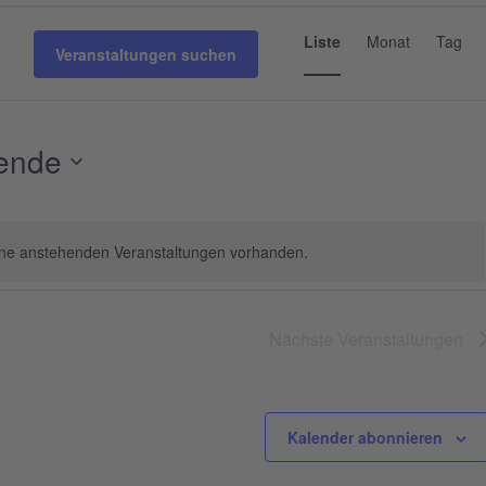
VERANS
ANSICHT
Liste
Monat
Tag
Veranstaltungen suchen
NAVIGAT
ende
ine anstehenden Veranstaltungen vorhanden.
Hinweis
Nächste
Veranstaltungen
Kalender abonnieren