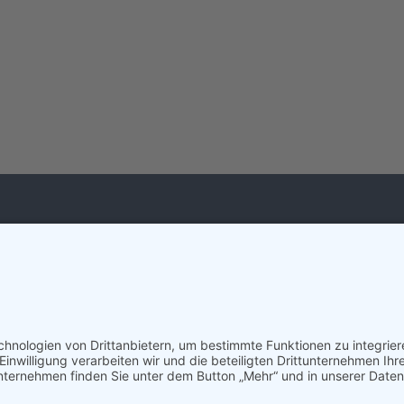
ALLIANZ BIPV E.V.
Imp
Date
Unter den Linden 10
D-10117 Berlin
post@allianz-bipv.org