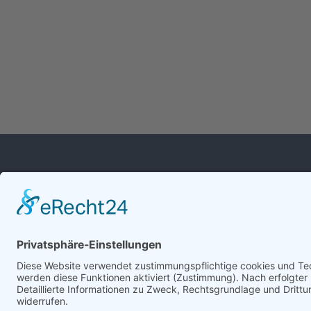
WIR FREUEN
UNS, VON IHNEN
ZU HÖREN.
© ALLIANZ BIPV 2024