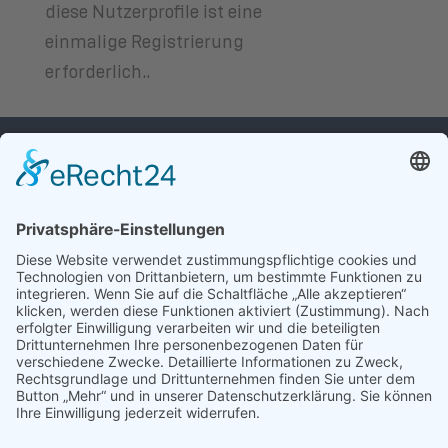
diese Nutzerprofile ist eine
einmalige Registrierung
erforderlich..
WIR FREUEN
UNS, VON IHNEN
ZU HÖREN.
ALLIANZ BIPV E.V.
Unter den Linden 10
D-10117 Berlin
post@allianz-bipv.org
Impressum