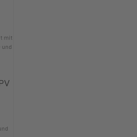
mt mit
– und
IPV
 und