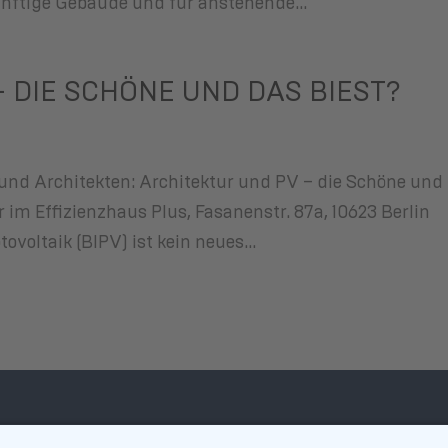
ünftige Gebäude und für anstehende...
 DIE SCHÖNE UND DAS BIEST?
 und Architekten: Architektur und PV – die Schöne und
hr im Effizienzhaus Plus, Fasanenstr. 87a, 10623 Berlin
voltaik (BIPV) ist kein neues...
ALLIANZ BIPV E.V.
Imp