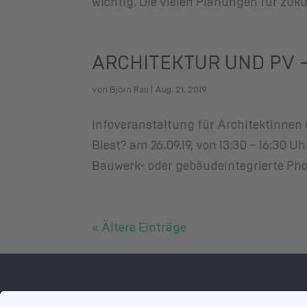
wichtig. Die vielen Planungen für zuk
ARCHITEKTUR UND PV –
von
Björn Rau
|
Aug. 21, 2019
Infoveranstaltung für Architektinnen
Biest? am 26.09.19, von 13:30 – 16:30 U
Bauwerk- oder gebäudeintegrierte Photo
« Ältere Einträge