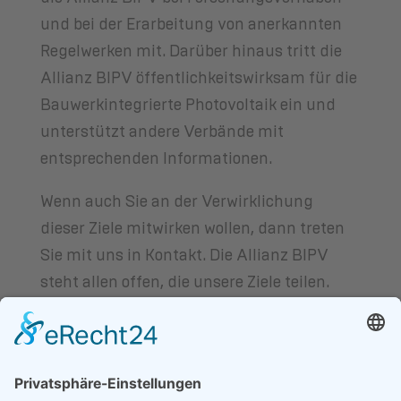
und bei der Erarbeitung von anerkannten
Regelwerken mit. Darüber hinaus tritt die
Allianz BIPV öffentlichkeitswirksam für die
Bauwerkintegrierte Photovoltaik ein und
unterstützt andere Verbände mit
entsprechenden Informationen.
Wenn auch Sie an der Verwirklichung
dieser Ziele mitwirken wollen, dann treten
Sie mit uns in Kontakt. Die Allianz BIPV
steht allen offen, die unsere Ziele teilen.
CATEGORIES
Categories